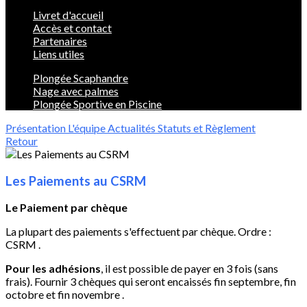
Livret d'accueil
Accès et contact
Partenaires
Liens utiles
Plongée Scaphandre
Nage avec palmes
Plongée Sportive en Piscine
Présentation
L'équipe
Actualités
Statuts et Règlement
Retour
Les Paiements au CSRM
Le Paiement par chèque
La plupart des paiements s'effectuent par chèque. Ordre :
CSRM .
Pour les adhésions
, il est possible de payer en 3 fois (sans
frais). Fournir 3 chèques qui seront encaissés fin septembre, fin
octobre et fin novembre .