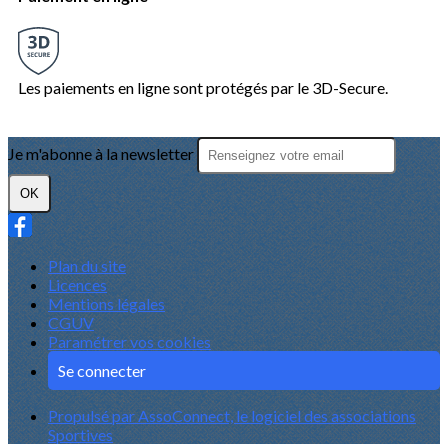
Les paiements en ligne sont protégés par le 3D-Secure.
Je m'abonne à la newsletter
OK
Plan du site
Licences
Mentions légales
CGUV
Paramétrer vos cookies
Se connecter
Propulsé par AssoConnect, le logiciel des associations
Sportives