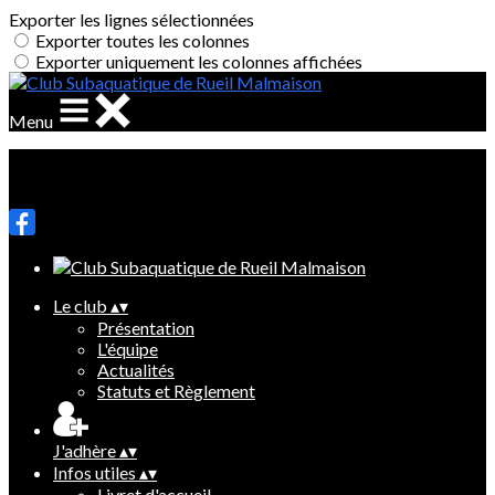
Exporter les lignes sélectionnées
Exporter toutes les colonnes
Exporter uniquement les colonnes affichées
Menu
Ajoutez un logo, un bouton, des réseaux sociaux
Cliquez pour éditer
Le club
▴
▾
Présentation
L'équipe
Actualités
Statuts et Règlement
J'adhère
▴
▾
Infos utiles
▴
▾
Livret d'accueil